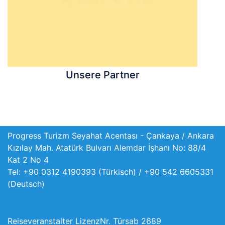
Unsere Partner
Progress Turizm Seyahat Acentası - Çankaya / Ankara
Kızılay Mah. Atatürk Bulvarı Alemdar İşhanı No: 88/4
Kat 2 No 4
Tel: +90 0312 4190393 (Türkisch) / +90 542 6605331
(Deutsch)
Reiseveranstalter LizenzNr. Türsab 2689