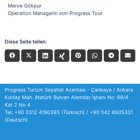
Merve Gökpur
Operation Managerin von Progress Tour
Diese Seite teilen:
Progress Turizm Seyahat Acentası - Çankaya / Ankara
Kızılay Mah. Atatürk Bulvarı Alemdar İşhanı No: 88/4
Kat 2 No 4
Tel: +90 0312 4190393 (Türkisch) / +90 542 6605331
(Deutsch)