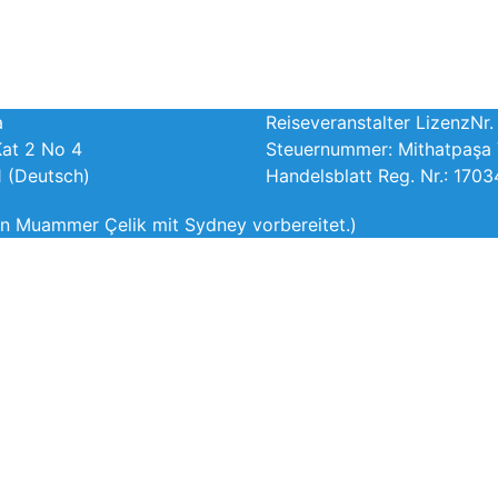
a
Reiseveranstalter LizenzNr
Kat 2 No 4
Steuernummer: Mithatpaşa V
 (Deutsch)
Handelsblatt Reg. Nr.: 170
von Muammer Çelik mit
Sydney
vorbereitet.)